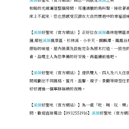
溪頭
好聖地（官方網站）與您一同感受
溪頭
之美
和暖的光線灑落整個房間，耳邊清脆的鳥叫聲，接收著森
床上不起來，您也想感受沉溺在大自然懷抱中的幸福滋
【
溪頭
好聖地（官方網站）】正好位在
溪頭
森林遊樂區
鐘,鄰近
溪頭
風景區、杉林溪、小半天、麒麟潭、鳳凰谷
原始的味道，屋內裝潢及設施完全為原木打造，一致性
會，品嚐主人為您準備的好茶後，再繼續前進吧。
【
溪頭
好聖地（官方網站）】提供雙人、四人及六人住
間規劃出不同風格，蜜月、溫馨、親子、景觀等房型任
好好渡過一個寧靜無噪的夜晚。
【
溪頭
好聖地（官方網站）】為一處「吃．喝．玩．樂
問，歡迎直接電洽【0932551916】
溪頭
好聖地（官方網