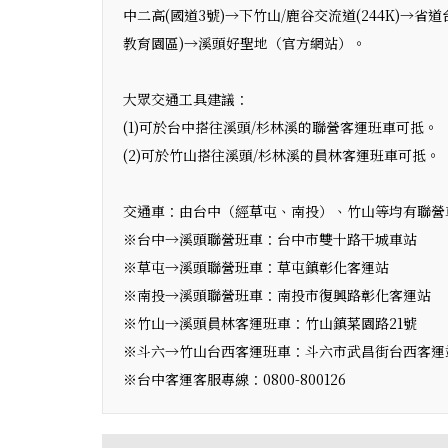
中二高(國道3號)→下竹山/鹿谷交流道(244K)→省
教育園區)→溪頭好聖地（官方網站）。
大眾交通工具建議：
(1)可於台中搭往溪頭/杉林溪的聯營客運班車可抵。
(2)可於竹山搭往溪頭/杉林溪的員林客運班車可抵。
交通車：由台中（經草屯、南投）、竹山等均有聯營
※台中→溪頭聯營班車：台中市雙十路干城車站
※草屯→溪頭聯營班車：草屯鎮彰化客運站 電話
※南投→溪頭聯營班車：南投市復興路彰化客運站 電
※竹山→溪頭員林客運班車：竹山鎮菜園路21號 電
※斗六→竹山台西客運班車：斗六市武昌街台西客運站 
※台中客運客服專線：0800-800126