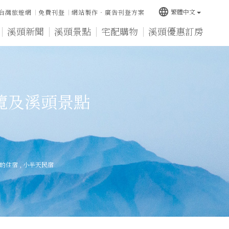
language
繁體中文
台灣旅遊網
免費刊登
網站製作‧廣告刊登方案
溪頭新聞
溪頭景點
宅配購物
溪頭優惠訂房
覽及溪頭景點
的住宿
,
小半天民宿