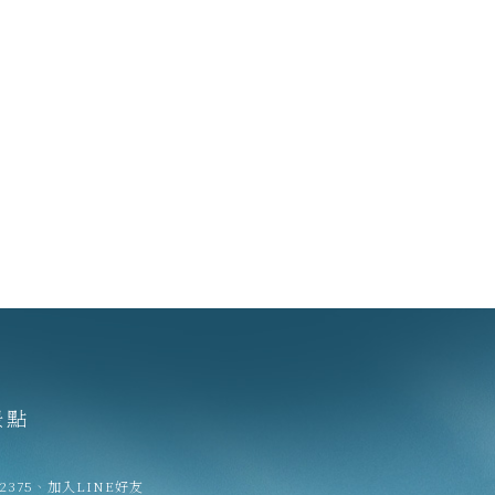
景點
02375
、
加入LINE好友