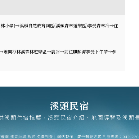
林小學)→溪頭自然教育園區(溪頭森林遊樂區)享受森林浴→住
→離開杉林溪森林遊樂區→鹿谷→前往麒麟潭享受下午茶→參
溪頭民宿
供溪頭住宿推薦、溪頭民宿介紹、地圖導覽及溪頭
旅遊網
建置維護
歡迎
免費刊登
|
網站製作‧廣告刊登方案
刊登專線：
049-22