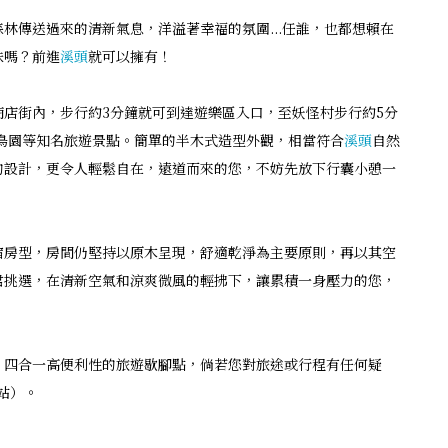
林傳送過來的清新氣息，洋溢著幸福的氛圍...任誰，也都想賴在
味嗎？前進
溪頭
就可以擁有！
商店街內，步行約3分鐘就可到達遊樂區入口，至妖怪村步行約5分
鳥園等知名旅遊景點。簡單的半木式造型外觀，相當符合
溪頭
自然
的設計，更令人輕鬆自在，遠道而來的您，不妨先放下行囊小憩一
宿房型，房間仍堅持以原木呈現，舒適乾淨為主要原則，再以其空
君挑選，在清新空氣和涼爽微風的輕拂下，讓累積一身壓力的您，
」四合一高便利性的旅遊歇腳點，倘若您對旅途或行程有任何疑
站）。