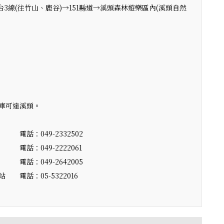
道台3線(往竹山、鹿谷)→151縣道→溪頭森林遊樂區內(溪頭自然
車可達溪頭。
：049-2332502
話：049-2222061
話：049-2642005
電話：05-5322016