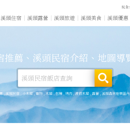
玩全
溪頭住宿
溪頭露營
溪頭旅遊
溪頭美食
溪頭優惠
宿推薦、溪頭民宿介紹、地圖導
薦
,
溪頭民宿
,
小木屋
,
寵物
,
木屋
,
包棟
,
烤肉
,
渡假木屋
,
露營
,
溪頭森林遊樂區內