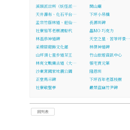
溪頭派出所（妖怪派…
開山廟
天井瀑布、化石平台…
下坪小吊橋
孟宗竹蔭林道、莊仙…
長源圳碑
社寮茄苳老樹渡船杙
瞐MO 巧克力
林溫恭神道碑
天空之星．苦苓坪景
采棉居寢飾文化館
林傑神道碑
山坪頂七星步道茶王
竹山旅遊資訊中心
林爽文戰備古道（大…
張宅貢元第
沙東宮國家地震公園
隆恩圳
正堂馬示碑
下坪百年老荔枝樹
社寮敬聖亭
嚴禁盜竊竹尹碑
回列表