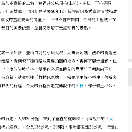
為加走寮溪的上游，這裡共分成頂杭(上杭)、中杭、下杭等區
，壯闊雄渾，也因此在民國60年代，這裡就因為秀麗的景致造成
難，讓政府基於安全的考量下，不得不宣布關閉；今日的太極峽谷在
，昔日的美景依舊，並且又添增了幾處珍貴的景點。
遊客一同出發，登山口前的小販大叔、大哥及阿姨，熱心的提醒著
心走路，看到較平穩的路或需要拍照的地方，再停下腳步攝影，也
、七十度的陡坡竹林，雙手也必須無時刻的靠著竹子輔助向下前
十來分鐘，就會抵達「竹林休息站」，這是地主好心搭建，供遊客
續我們的行程，今天的行程要走完傳說中的
天梯
、梯子嶺土地公、
的行走，大約20分鐘，來到了垂直的旋轉梯，而傳說中的「
天
梯式索橋」，全長136公尺、208階，兩端落差達20公尺，行走在