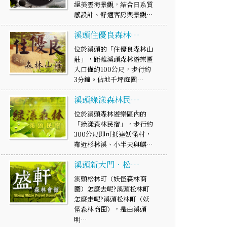
絕美雲海景觀，結合日系質
感設計、舒適客房與景觀…
溪頭住優良森林…
位於溪頭的「住優良森林山
莊」，距離溪頭森林遊樂區
入口僅約100公尺，步行約
3分鐘。佔地千坪庭園…
溪頭綠漾森林民…
位於溪頭森林遊樂區內的
「綠漾森林民宿」，步行約
300公尺即可抵達妖怪村，
鄰近杉林溪、小半天與麒…
溪頭新大門‧松…
溪頭松林町（妖怪森林商
圈）怎麼去呢?溪頭松林町
怎麼走呢?溪頭松林町（妖
怪森林商圈），是由溪頭
明…