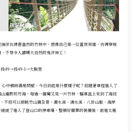
已徜徉在綠意盎然的竹林中，想像自己是一位蓋世英雄，彷彿穿梭
麗，不禁令人讚嘆大自然的鬼斧神工！
49→投49-1→大鞍里
，心中頓時滿是問號，今日到底是什麼樣子呢？但隨著車程進入了
滿山遍野的竹海，每過一個彎又見一片竹林，驅車直上來到了海拔
佳，不但可以俯眺竹山鎮全景，濁水溪、清水溪、八卦山脈、海岸
車子緩緩了進入了登山口的停車場，整頓好簡單的裝備後，前進太極