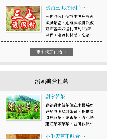
溪頭三也渡假村…
三也渡假村位於南投鹿谷溪
頭風景區，距離溪頭自然教
育園區與妖怪村僅約1分鐘
車程。鄰近杉林溪、忘憂…
更多溪頭住宿
arrow_right
溪頭美食推薦
謝家茗茶
鹿谷謝家茗茶位在南投縣鹿
谷鄉凍頂烏龍茶區，提供凍
頂烏龍茶、蜜香茶、青心烏
龍紅茶等茶葉，並可依照…
小半天豆干味食…