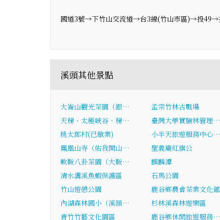
國道3號→下竹山交流道→台3線(竹山市區)→投49→投
溪頭其他景點
大崙山觀光茶園（銀…
孟宗竹林古戰場
天梯、太極峽谷、梯…
臺灣大學實驗林管理
桃太郎村(已歇業)
小半天旅遊服務中心
鳳凰山寺（佑我開山…
聖義廟紅旗公
軟鞍八卦茶園（大鞍…
麒麟潭
清水溝溪魚蝦保護區
石馬公園
竹山遊憩公園
鹿谷鄉農會茶業文化館
內湖森林國小（溪頭…
杉林溪森林遊樂區
青竹竹藝文化園區
鹿谷鄉休閒旅遊服務