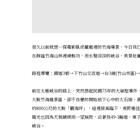
很久以前就想一探電影臥虎藏龍裡的竹海場景，今日我
在靜謐竹海山林裡練輕功，而水聲淙淙的峽谷，美景壯
路程導覽：國道3號→下竹山交流道→台3線(竹山市區)→投
前往太極峽谷的路上，突然想起民國75年的大崩壁事件
大鞍竹海風景區，卻不自覺的開始放下心中的大石頭，
約800公尺的大鞍「觀海坪」，這裡居高臨下，視野極
風光也因為天氣晴朗而一望無際，沿著投49-1縣道，
峽谷。