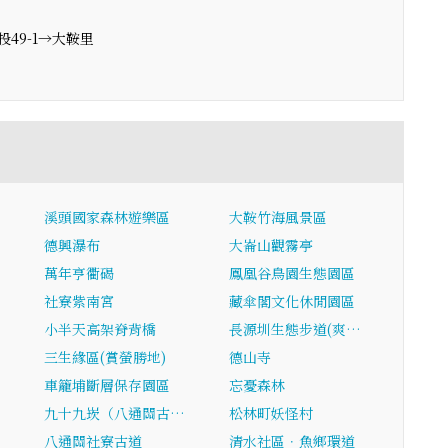
49-1→大鞍里
溪頭國家森林遊樂區
大鞍竹海風景區
…
德興瀑布
大崙山觀霧亭
…
萬年亨衢碣
鳳凰谷鳥園生態園區
社寮紫南宮
藏傘閣文化休閒園區
小半天高架脊背橋
長源圳生態步道(爽…
三生緣區(賞螢勝地)
德山寺
車籠埔斷層保存園區
忘憂森林
九十九崁（八通關古…
松林町妖怪村
…
八通關社寮古道
清水社區．魚鄉環道