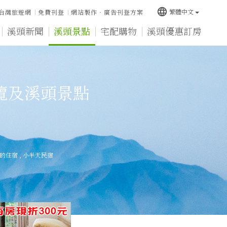
language
繁體中文
台灣旅遊網
免費刊登
網站製作‧廣告刊登方案
溪頭新聞
溪頭景點
宅配購物
溪頭優惠訂房
覽及溪頭景點
的住宿
,
小半天民宿