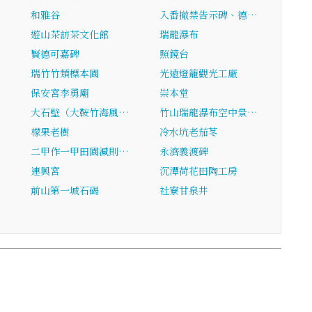
和雅谷
入番撤禁告示碑、德…
遊山茶訪茶文化館
瑞龍瀑布
賢德可嘉碑
照鏡台
瑞竹竹類標本園
光遠燈籠觀光工廠
…
保安宮李勇廟
崇本堂
大石壁（大鞍竹海風…
竹山瑞龍瀑布空中景…
檬果老樹
冷水坑老茄苳
二甲作一甲田園減則…
永濟義渡碑
連興宮
沉潭荷花田陶工房
前山第一城石碣
社寮甘泉井