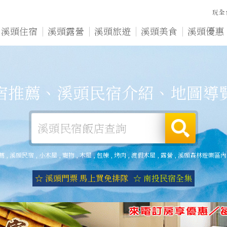
玩全
溪頭住宿
溪頭露營
溪頭旅遊
溪頭美食
溪頭優惠
宿推薦、溪頭民宿介紹、地圖導
薦
,
溪頭民宿
,
小木屋
,
寵物
,
木屋
,
包棟
,
烤肉
,
渡假木屋
,
露營
,
溪頭森林遊樂區內
☆ 溪頭門票 馬上買免排隊
☆ 南投民宿全集