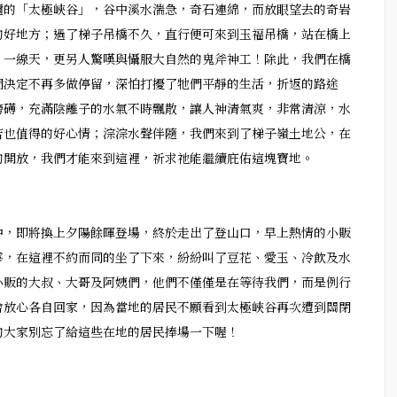
邇的「太極峽谷」，谷中溪水湍急，奇石連綿，而放眼望去的奇岩
的好地方；過了梯子吊橋不久，直行便可來到玉福吊橋，站在橋上
、一線天，更另人驚嘆與懾服大自然的鬼斧神工！除此，我們在橋
們決定不再多做停留，深怕打擾了牠們平靜的生活，折返的路途
滂礡，充滿陰離子的水氣不時飄散，讓人神清氣爽，非常清涼，水
苦也值得的好心情；淙淙水聲伴隨，我們來到了梯子嶺土地公，在
的開放，我們才能來到這裡，祈求祂能繼續庇佑這塊寶地。
中，即將換上夕陽餘暉登場，終於走出了登山口，早上熱情的小販
夥，在這裡不約而同的坐了下來，紛紛叫了豆花、愛玉、冷飲及水
小販的大叔、大哥及阿姨們，他們不僅僅是在等待我們，而是例行
會放心各自回家，因為當地的居民不願看到太極峽谷再次遭到關閉
的大家別忘了給這些在地的居民捧場一下喔！