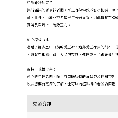
好滋味冷熱豆花：
溫情滿滿的賣豆花老闆，可是身份特殊不容小覷喔！除
員，此外，由於豆花老闆早年失去父親，因此每當有80
費請長輩喝上一碗熱豆花。
透心涼愛玉冰：
嚐遍了許多登山口前的愛玉冰，這攤愛玉冰真的很不一
阿姨實在和藹可親，人又很客氣，難怪愛玉也跟著發出
獨特口味薑母茶：
熱心的年輕老闆，除了有口味獨特的薑母茶及桂圓茶外
峽谷想要有更深的了解，也可以向超熱情的老闆詢問喔
交通資訊