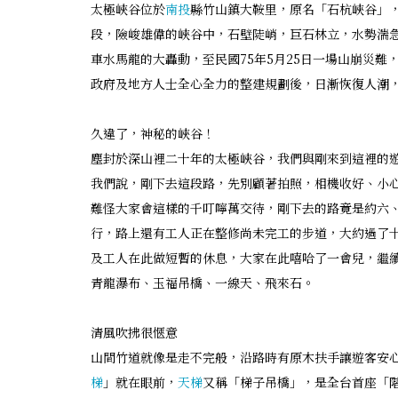
太極峽谷位於
南投
縣竹山鎮大鞍里，原名「石杭峽谷」，
段，險峻雄偉的峽谷中，石壁陡峭，巨石林立，水勢湍急
車水馬龍的大轟動，至民國75年5月25日一場山崩災
政府及地方人士全心全力的整建規劃後，日漸恢復人潮
久違了，神秘的峽谷！
塵封於深山裡二十年的太極峽谷，我們與剛來到這裡的
我們說，剛下去這段路，先別顧著拍照，相機收好、小
難怪大家會這樣的千叮嚀萬交待，剛下去的路竟是約六
行，路上還有工人正在整修尚未完工的步道，大約過了
及工人在此做短暫的休息，大家在此嘻哈了一會兒，繼
青龍瀑布、玉福吊橋、一線天、飛來石。
清風吹拂很愜意
山間竹道就像是走不完般，沿路時有原木扶手讓遊客安心
梯
」就在眼前，
天梯
又稱「梯子吊橋」，是全台首座「階