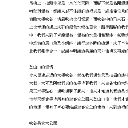
吊橋上，抬頭仰望是一片茫茫天際，而腳下就是名聞遐
峭壁與瀑布，都讓人忍不住讚許這裡真是一處雄偉俊秀
俯瞰太極峽谷，清風吹拂也很愜意，而峽谷中的飛來石
上也幸運的遇上成群的鉛色水鶇在覓食，躡手躡腳的我
中，我們來到了青龍瀑布，瀑布的水量相當豐沛，氣勢
中悠游的馬口魚及小蚵蚪，讓行走多時的疲憊，成了辛
此我們雙手合十，感謝神明讓這美麗的天外仙境又再度
登山口的溫情
令人留連忘返的太極峽谷，就在我們邊賞景及拍攝的途
大叔、大哥及阿姨們真的在等待著我們，來自各地的大
果玉米等點心，邊吃邊聊了起來，後來才知道其實這些
性每天都會等待所有的遊客安全回來登山口後，他們才
的命運，便有了齊心要維護遊客安全的使命，來到這裡
峽谷美食大公開