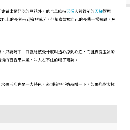
了會做出超好吃的豆花外，他也是維持
天梯
人數管制的
天梯
管理
歲以上的長者來到這裡遊玩，他都會當成自己的長輩一樣照顧，免
樣，只要喝下一口就能感受什麼叫透心涼到心底，而且賣愛玉冰的
淡淡的百香果味道，叫人忍不住的喝了兩碗。
，水果玉米也是一大特色，來到這裡不妨品嚐一下，如果您對太極
！