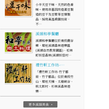
小半天豆干味，天然的色香
味。使用非基因改造黃豆製
造的豆干及豆漿等豆類製
品，採用高溫殺菌技術，
不…
溪頭和亭餐廳
溪頭和亭餐廳位於南投鹿谷
鄉，鄰近溪頭森林遊樂區
(溪頭自然教育園區)、松林
町妖怪森林(溪頭妖怪村…
禮竹軒工作坊-…
「禮竹軒工作坊-竹子藝
術、竹子藝品」位於南投竹
山，鄰近天梯、太極峽谷、
桃太郎村、杉林溪森林遊
樂…
更多溪頭美食
arrow_right