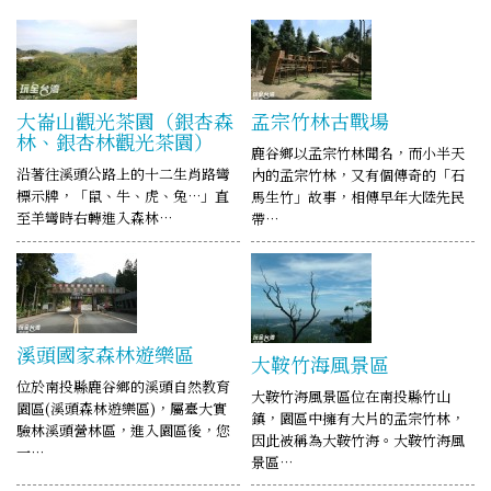
大崙山觀光茶園（銀杏森
孟宗竹林古戰場
林、銀杏林觀光茶園）
鹿谷鄉以孟宗竹林聞名，而小半天
沿著往溪頭公路上的十二生肖路彎
內的孟宗竹林，又有個傳奇的「石
標示牌，「鼠、牛、虎、兔…」直
馬生竹」故事，相傳早年大陸先民
至羊彎時右轉進入森林…
帶…
溪頭國家森林遊樂區
大鞍竹海風景區
位於南投縣鹿谷鄉的溪頭自然教育
大鞍竹海風景區位在南投縣竹山
園區(溪頭森林遊樂區)，屬臺大實
鎮，園區中擁有大片的孟宗竹林，
驗林溪頭營林區，進入園區後，您
因此被稱為大鞍竹海。大鞍竹海風
一…
景區…