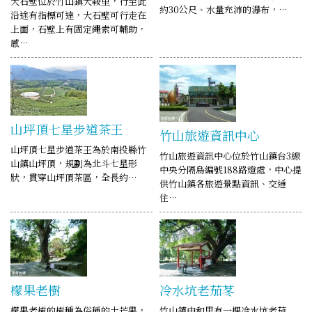
大石壁位於竹山鎮大鞍里，行至此
約30公尺、水量充沛的瀑布，…
沿途有指標可達，大石壁可行走在
上面，石壁上有固定繩索可輔助，
感…
山坪頂七星步道茶王
竹山旅遊資訊中心
山坪頂七星步道茶王為於南投縣竹
竹山旅遊資訊中心位於竹山鎮台3線
山鎮山坪頂，規劃為北斗七星形
中央分隔島編號188路燈處，中心提
狀，貫穿山坪頂茶區，全長約…
供竹山鎮各旅遊景點資訊、交通
住…
檬果老樹
冷水坑老茄苳
檬果老樹的樹種為俗稱的土芒果，
竹山鎮中和里有一棵冷水坑老茄