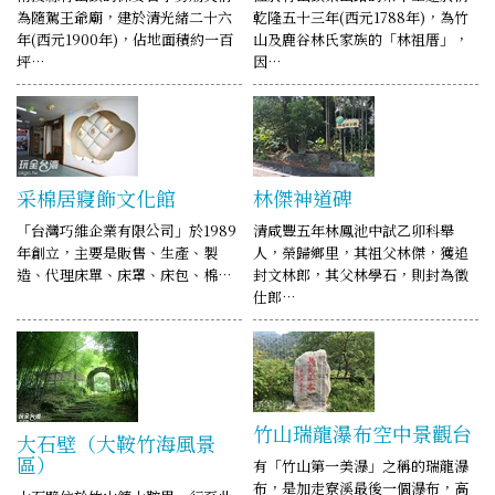
為隨駕王爺廟，建於清光緒二十六
乾隆五十三年(西元1788年)，為竹
年(西元1900年)，佔地面積約一百
山及鹿谷林氏家族的「林祖厝」，
坪…
因…
采棉居寢飾文化館
林傑神道碑
「台灣巧維企業有限公司」於1989
清咸豐五年林鳳池中試乙卯科舉
年創立，主要是販售、生產、製
人，榮歸鄉里，其祖父林傑，獲追
造、代理床單、床罩、床包、棉…
封文林郎，其父林學石，則封為徵
仕郎…
竹山瑞龍瀑布空中景觀台
大石壁（大鞍竹海風景
區）
有「竹山第一美瀑」之稱的瑞龍瀑
布，是加走寮溪最後一個瀑布，高