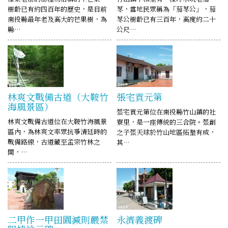
樹齡已有約四百年的歷史，是目前
苳，當地民眾稱為「茄苳公」，茄
南投縣最年老及高大的芒果樹，為
苳公樹齡已有三百年，高度約二十
縣…
公尺…
林爽文戰備古道（大鞍竹
張宅貢元第
海風景區）
張宅貢元第位在南投縣竹山鎮的社
林爽文戰備古道位在大鞍竹海風景
寮里，是一座傳統的三合院。張創
區內，為林爽文率眾抗爭清廷時的
之子張天球於竹山地區拓墾有成，
戰備路線，古道藏至孟宗竹林之
其…
間，…
二甲作一甲田園減則嚴禁
永濟義渡碑