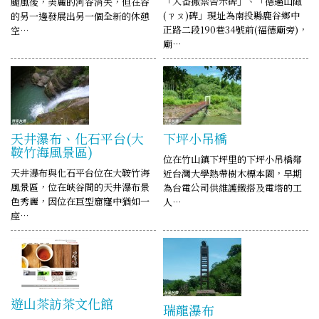
「入番撤禁告示碑」、「德遍山陬
颱風後，美麗的河谷消失，但在谷
(ㄗㄡ)碑」現址為南投縣鹿谷鄉中
的另一邊發展出另一個全新的休憩
正路二段190巷34號前(福德廟旁)，
空…
廟…
天井瀑布、化石平台(大
下坪小吊橋
鞍竹海風景區)
位在竹山鎮下坪里的下坪小吊橋鄰
天井瀑布與化石平台位在大鞍竹海
近台灣大學熱帶樹木標本園，早期
風景區，位在峽谷間的天井瀑布景
為台電公司供維護鐵搭及電塔的工
色秀麗，因位在巨型窟窿中猶如一
人…
座…
遊山茶訪茶文化館
瑞龍瀑布