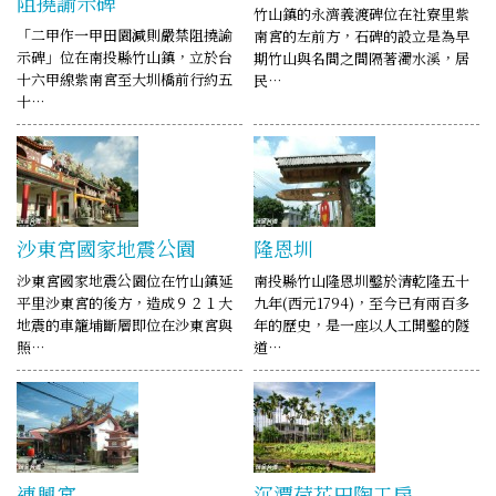
阻撓諭示碑
竹山鎮的永濟義渡碑位在社寮里紫
「二甲作一甲田園減則嚴禁阻撓諭
南宮的左前方，石碑的設立是為早
示碑」位在南投縣竹山鎮，立於台
期竹山與名間之間隔著濁水溪，居
十六甲線紫南宮至大圳橋前行約五
民…
十…
沙東宮國家地震公園
隆恩圳
沙東宮國家地震公園位在竹山鎮延
南投縣竹山隆恩圳鑿於清乾隆五十
平里沙東宮的後方，造成９２１大
九年(西元1794)，至今已有兩百多
地震的車籠埔斷層即位在沙東宮與
年的歷史，是一座以人工開鑿的隧
照…
道…
連興宮
沉潭荷花田陶工房