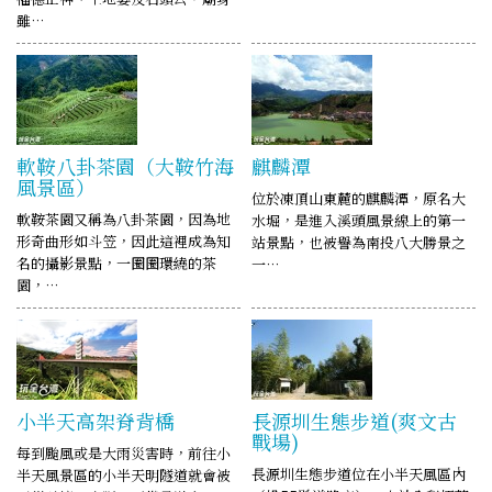
雖…
軟鞍八卦茶園（大鞍竹海
麒麟潭
風景區）
位於凍頂山東麓的麒麟潭，原名大
軟鞍茶園又稱為八卦茶園，因為地
水堀，是進入溪頭風景線上的第一
形奇曲形如斗笠，因此這裡成為知
站景點，也被譽為南投八大勝景之
名的攝影景點，一圈圈環繞的茶
一…
園，…
小半天高架脊背橋
長源圳生態步道(爽文古
戰場)
每到颱風或是大雨災害時，前往小
長源圳生態步道位在小半天風區內
半天風景區的小半天明隧道就會被