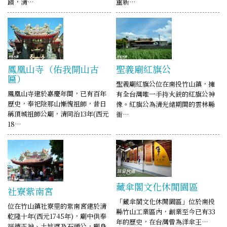
蹟，清…
重新…
鳳凰山寺（佑我開山古
聖義廟紅旗公
匾）
聖義廟紅旗公位在南投竹山鎮，擁
鳳凰山寺建於嘉慶年間，已有百年
有全台灣唯一手持火銃的紅旗公神
歷史，奉祀陰那山慚愧祖師，昔日
像。紅旗公為清光緒期間的雲林縣
稱頂城祖師公廟，清同治13年(西元
衙…
18…
藏傘閣文化休閒園區
社寮紫南宮
「藏傘閣文化休閒園區」位於南投
位在竹山鎮社寮里的紫南宮建於清
縣竹山工業區內，創業至今已有33
乾隆十年(西元1745年)，廟中供奉
年的歷史，在台灣曾為洋傘王…
福德正神、土地婆及石頭公，廟身