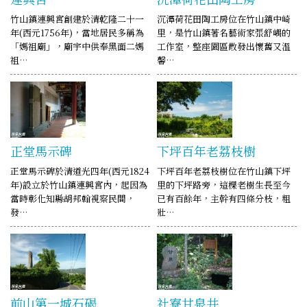
竹山鎮連興宮創建於清乾隆二十一
沉潭荷花田陶工房位在竹山鎮中崎
年(西元1756年)，當地居民多稱為
里，是竹山鎮著名藝術家張舒嵎的
「媽祖廟」，廟宇中供奉黑面二媽
工作室，整座園區散發出懷舊又溫
祖…
馨…
正堂馬示碑
下坪百年老荔枝樹
正堂馬示碑於清道光四年(西元1824
下坪百年老荔枝樹位在竹山鎮下坪
年)設立於竹山鎮連興宮內，起因為
里的下坪路旁，這棵老樹生長至今
當時彰化知縣胡邦翰視察民間，
已有百餘年，主幹有四條分枝，粗
發…
壯…
前山第一城石碣
社寮甘泉井