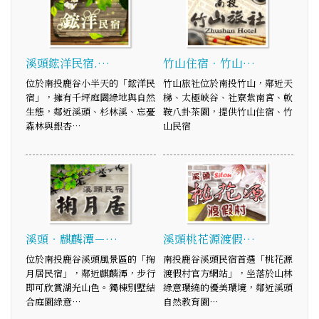
溪頭鋐洋民宿.…
竹山住宿．竹山…
位於南投鹿谷小半天的「鋐洋民
竹山旅社位於南投竹山，鄰近天
宿」，擁有千坪庭園綠地與自然
梯、太極峽谷、社寮紫南宮、軟
生態，鄰近溪頭、杉林溪、忘憂
鞍八卦茶園，提供竹山住宿、竹
森林與銀杏…
山民宿
溪頭‧麒麟潭－…
溪頭桃花源渡假…
位於南投鹿谷溪頭風景區的「掬
南投鹿谷溪頭民宿首選「桃花源
月居民宿」，鄰近麒麟潭，步行
渡假村官方網站」，坐落於山林
即可欣賞湖光山色。獨棟別墅結
綠意環繞的優美環境，鄰近溪頭
合庭園綠意…
自然教育園…