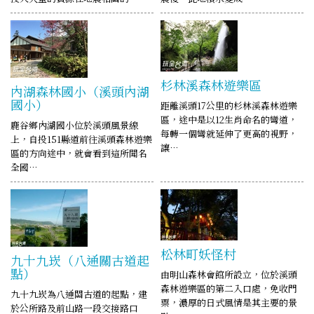
杉林溪森林遊樂區
內湖森林國小（溪頭內湖
國小）
距離溪頭17公里的杉林溪森林遊樂
區，途中是以12生肖命名的彎道，
鹿谷鄉內湖國小位於溪頭風景線
每轉一個彎就延伸了更高的視野，
上，自投151縣道前往溪頭森林遊樂
讓…
區的方向途中，就會看到這所聞名
全國…
松林町妖怪村
九十九崁（八通關古道起
點）
由明山森林會館所設立，位於溪頭
森林遊樂區的第二入口處，免收門
九十九崁為八通關古道的起點，建
票，濃厚的日式風情是其主要的景
於公所路及前山路一段交接路口