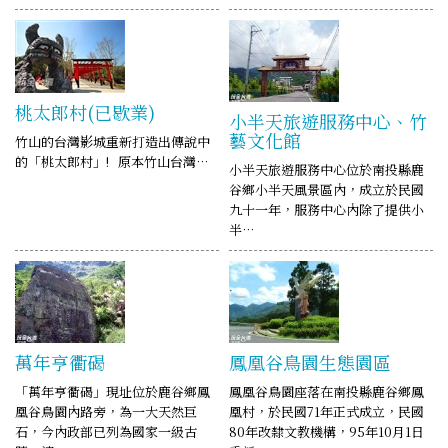
桃太郎村(已歇業)
小半天旅遊服務中心、竹
藝文化館
竹山的台灣影城重新打造出傳說中
的「桃太郎村」! 原本竹山台灣…
小半天旅遊服務中心位於南投縣鹿
谷鄉小半天風景區內，成立於民國
九十一年，服務中心內除了提供小
半…
萬年亨衢碣
鳳凰谷鳥園生態園區
「萬年亨衢碣」現址位於鹿谷鄉鳳
鳳凰谷鳥園座落在南投縣鹿谷鄉鳳
凰谷鳥園內路旁，為一大天然巨
凰村，於民國71年正式成立，民國
石，今內政部已列為國家一級古
80年改隸文教機構，95年10月1日