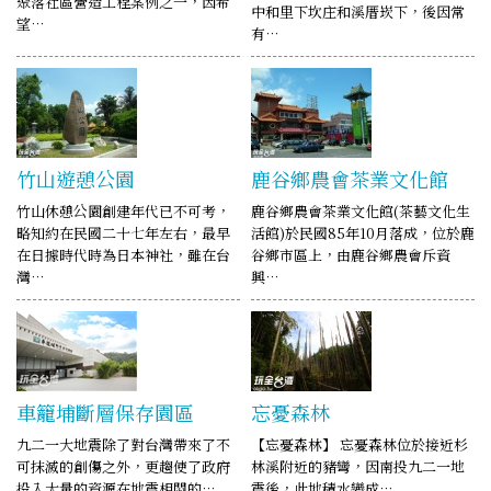
聚落社區營造工程案例之一，因希
中和里下坎庄和溪厝崁下，後因常
望…
有…
竹山遊憩公園
鹿谷鄉農會茶業文化館
竹山休憩公園創建年代已不可考，
鹿谷鄉農會茶業文化館(茶藝文化生
略知約在民國二十七年左右，最早
活館)於民國85年10月落成，位於鹿
在日據時代時為日本神社，雖在台
谷鄉市區上，由鹿谷鄉農會斥資
灣…
興…
車籠埔斷層保存園區
忘憂森林
九二一大地震除了對台灣帶來了不
【忘憂森林】 忘憂森林位於接近杉
可抹滅的創傷之外，更趨使了政府
林溪附近的豬彎，因南投九二一地
投入大量的資源在地震相關的…
震後，此地積水變成…