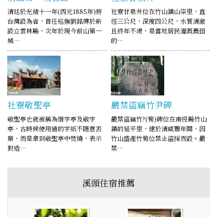
清廷於光緒十一年(西元1885年)將
社寮甘泉井位在竹山鎮山崇里，直
台灣設為省，首任巡撫劉銘傳於新
徑三公尺，深度四公尺，水質清澈
設立雲林縣，次年於現今前山第一
且終年不竭，是當地居民灌溉農田
城…
的…
社寮敬聖亭
嚴禁盜竊竹尹碑
敬聖亭也就被稱為惜字亭及敬字
嚴禁盜竊竹?(筍)碑位在南投縣竹山
亭，古時候使用過的字紙不隨意丟
鎮的延平里，建於清咸豐年間，因
棄，而是拿到敬聖亭中焚燒，表示
竹山盛產竹筍位禁止盜採而設。嚴
對造…
禁…
溪頭住宿推薦