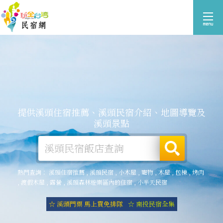
提供溪頭住宿推薦、溪頭民宿介紹、地圖導覽及
溪頭景點
熱門查詢：
溪頭住宿推薦
,
溪頭民宿
,
小木屋
,
寵物
,
木屋
,
包棟
,
烤肉
,
渡假木屋
,
露營
,
溪頭森林遊樂區內的住宿
,
小半天民宿
☆ 溪頭門票 馬上買免排隊
☆ 南投民宿全集