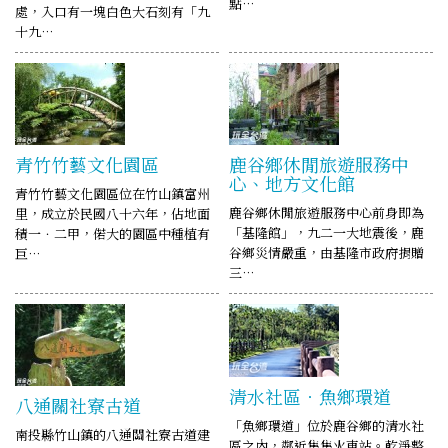
點…
處，入口有一塊白色大石刻有「九
十九…
青竹竹藝文化園區
鹿谷鄉休閒旅遊服務中
心、地方文化館
青竹竹藝文化園區位在竹山鎮富州
鹿谷鄉休閒旅遊服務中心前身即為
里，成立於民國八十六年，佔地面
「基隆館」，九二一大地震後，鹿
積一．二甲，偌大的園區中種植有
谷鄉災情嚴重，由基隆市政府捐贈
巨…
三…
清水社區．魚鄉環道
八通關社寮古道
「魚鄉環道」位於鹿谷鄉的清水社
南投縣竹山鎮的八通關社寮古道建
區之內，鄰近集集火車站。乾淨整