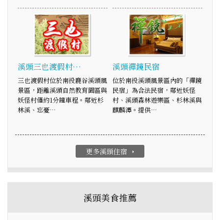
溪頭三也渡假村…
溪頭禪鏡民宿
三也渡假村位於南投鹿谷溪頭風
位於南投溪頭風景區內的「禪鏡
景區，距離溪頭自然教育園區與
民宿」為合法民宿，鄰近妖怪
妖怪村僅約1分鐘車程。鄰近杉
村、溪頭森林遊樂區、杉林溪與
林溪、忘憂…
麒麟潭。提供…
更多溪頭住宿
arrow_right
溪頭美食推薦