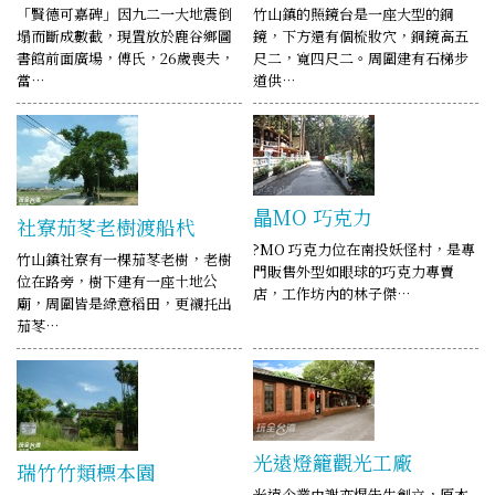
「賢德可嘉碑」因九二一大地震倒
竹山鎮的照鏡台是一座大型的銅
塌而斷成數截，現置放於鹿谷鄉圖
鏡，下方還有個梳妝穴，銅鏡高五
書館前面廣場，傅氏，26歲喪夫，
尺二，寬四尺二。周圍建有石梯步
當…
道供…
瞐MO 巧克力
社寮茄苳老樹渡船杙
?MO 巧克力位在南投妖怪村，是專
竹山鎮社寮有一棵茄苳老樹，老樹
門販售外型如眼球的巧克力專賣
位在路旁，樹下建有一座土地公
店，工作坊內的林子傑…
廟，周圍皆是綠意稻田，更襯托出
茄苳…
光遠燈籠觀光工廠
瑞竹竹類標本園
光遠企業由謝亦熀先生創立，原本