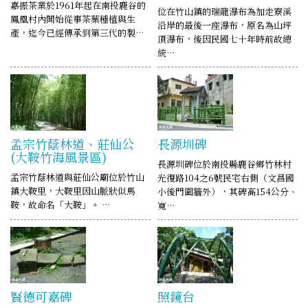
嘉振茶業於1961年起在南投鹿谷的
位在竹山鎮的瑞龍瀑布為加走寮溪
鳳凰村內開始從事茶葉種植與生
沿岸的最後一座瀑布，原名為山坪
產，迄今已經傳承到第三代的製…
頂瀑布，後因民國七十年時前故總
統…
孟宗竹蔭林道、莊仙公
長源圳碑
(大鞍竹海風景區)
長源圳碑位於南投縣鹿谷鄉竹林村
孟宗竹蔭林道與莊仙公廟位於竹山
光復路104之6號民宅右側（文昌國
鎮大鞍里，大鞍里因山脈狀似馬
小後門圍牆外），其碑高154公分、
鞍，故命名「大鞍」。 …
寬…
賢德可嘉碑
照鏡台