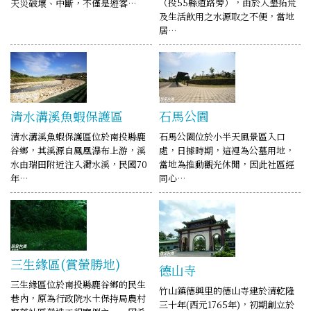
（投55縣道路旁），由於入墾拓荒
天災破壞、中斷，不僅是遊客…
及生活飲用之水源取之不便，當地
居…
清水溝溪魚蝦保護區
石馬公園
清水溝溪魚蝦保護區位於南投縣鹿
石馬公園位於小半天風景區入口
谷鄉，其溪源自鳳凰瀑布上游，溪
處，日據時期，這裡為公墓用地，
水由瑞田附近注入濁水溪，民國70
當地為推動觀光休閒，因此社區經
年…
同心…
三生緣區(賞螢勝地)
德山寺
三生緣區位於南投縣鹿谷鄉的民生
竹山鎮德興里的德山寺建於清乾隆
巷內，原為行政院水土保持局農村
三十年(西元1765年)，初期創立於