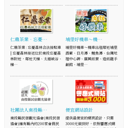
仁鼎茶業‧忘憂…
埔里好機車～機…
仁鼎茶業 : 忘憂森林合法接駁車
埔里好機車～機車出租鄰近埔里
| 忘憂森林接送位於南投忘憂森
酒廠、日月潭、鯉魚潭、台灣地
林附近，鄰近天梯、太極峽谷、
理中心碑、廣興紙寮、造紙龍手
梯…
創館、埔里…
社團法人南投縣…
便宜網站設計
南投縣民宿觀光協會(南投民宿
提供最便宜的網頁設計，只需
協會)擁有縣內約200家會員民
3000元做到好，依照響應式網