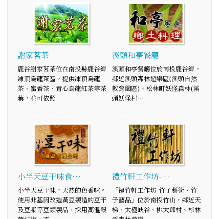
謝家茗茶
溪頭和亭餐廳
鹿谷謝家茗茶位在南投縣鹿谷鄉
溪頭和亭餐廳位於南投鹿谷鄉，
凍頂烏龍茶區，提供凍頂烏龍
鄰近溪頭森林遊樂區(溪頭自然
茶、蜜香茶、青心烏龍紅茶等茶
教育園區)、松林町妖怪森林(溪
葉，並可依照…
頭妖怪村…
小半天豆干味食…
禮竹軒工作坊-…
小半天豆干味，天然的色香味。
「禮竹軒工作坊-竹子藝術、竹
使用非基因改造黃豆製造的豆干
子藝品」位於南投竹山，鄰近天
及豆漿等豆類製品，採用高溫殺
梯、太極峽谷、桃太郎村、杉林