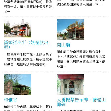
於清光緒元年(西元1875年)，是為
潔的道路圍繞著清水溝溪，兩…
國家一級古蹟，共歷時十個多月竣
工…
溪頭派出所（妖怪派出
開山廟
所）
開山廟位於南投縣鹿谷鄉永隆村
一座高約兩米的牢籠，上頭囚禁了
上，相傳鄭成功部將到鳳凰谷地區
一隻滿身通紅的妖怪，雙手還被手
開墾，當地居民為感念其恩澤，便
銬鎖住，這座特別的裝置藝術…
於清…
和雅谷
入番撤禁告示碑、德遍山
陬碑
和雅谷位於內湖村興產路上，賀伯