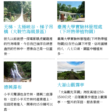
天梯、太極峽谷、梯子吊
臺灣大學實驗林管理處
橋（大鞍竹海風景區）
（下坪熱帶植物園）
很久以前就想一探電影臥虎藏龍裡
臺灣大學實驗林管理處(下坪熱帶植
的竹海場景，今日我已徜徉在綠意
物園)位在竹山鎮下坪里，佔地面積
盎然的竹林中，想像自己是一位蓋
約八．八七公頃，園區中種植有
世…
多…
大崙山觀霧亭
德興瀑布
「大崙觀光茶園」海拔高達1250-
小半天雙瀑包含竹林、德興二座瀑
1500公尺，沿著觀景步道登上觀霧
布，位於小半天竹林村產業道上，
亭，一整片的茶田、銀杏景緻…
從田尾巷進入，開車約15分鐘可以
直…