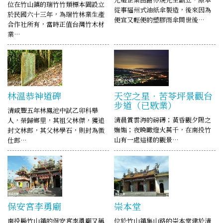
位在竹山鎮的瑞竹竹類標本園設立
從事福州式油紙傘製造，後來因為
於民國六十三年，為瑞竹林業生產
便宜又輕便的塑膠雨傘問世後…
合作社所有，當時正值台灣竹木材
業…
林溫恭神道碑
天空之星．苦苓坪景觀台
步道（已歇業）
清咸豐五年林鳳池中試乙卯科舉
清晨賞雲海的磅礡；黃昏觀夕陽之
人，榮歸鄉里，其祖父林傑，獲追
嫵媚；夜晚瞰燈火萬千，在南投竹
封文林郎，其父林學石，則封為徵
山有一處這樣的觀景…
仕郎…
保安宮李勇廟
崇本堂
南投縣竹山鎮的保安宮李勇廟又稱
位於竹山鎮集山路的崇本堂建於清