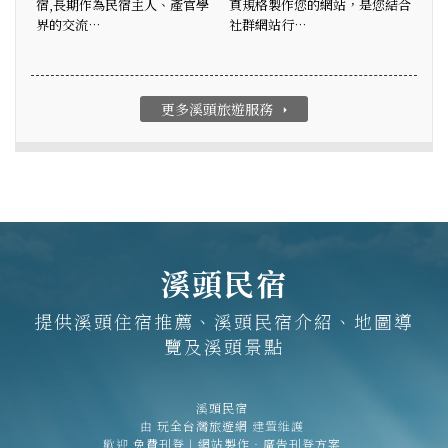
宿,長期作為民宿主人、產官學
頁規格製作您的網站，是您結合
界的交流…
社群網站行…
更多溪頭旅遊服務
arrow_right
溪頭民宿
提供溪頭住宿推薦、溪頭民宿介紹、地圖導
覽及溪頭景點
溪頭民宿
由
玩全台灣旅遊網
建置維護
歡迎
免費刊登
|
網站製作‧廣告刊登方案