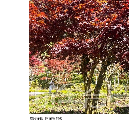
照片提供_阿湖與阿釵