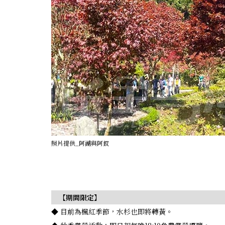
照片提供_阿湖與阿釵
【期間限定】
◆ 目前為楓紅季節，水杉也即將轉黃。