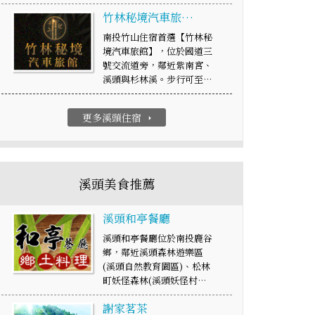
竹林秘境汽車旅…
南投竹山住宿首選【竹林秘
境汽車旅館】，位於國道三
號交流道旁，鄰近紫南宮、
溪頭與杉林溪。步行可至…
更多溪頭住宿
arrow_right
溪頭美食推薦
溪頭和亭餐廳
溪頭和亭餐廳位於南投鹿谷
鄉，鄰近溪頭森林遊樂區
(溪頭自然教育園區)、松林
町妖怪森林(溪頭妖怪村…
謝家茗茶