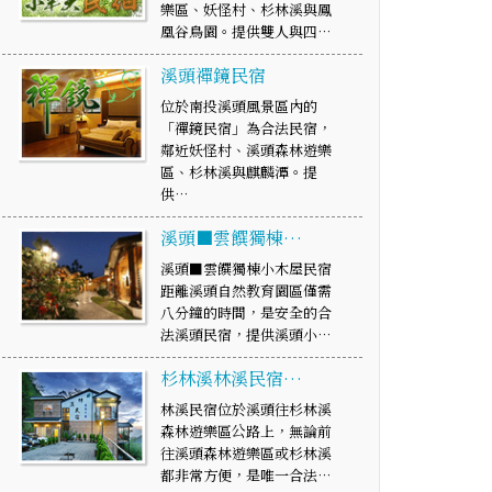
樂區、妖怪村、杉林溪與鳳
凰谷鳥園。提供雙人與四…
溪頭禪鏡民宿
位於南投溪頭風景區內的
「禪鏡民宿」為合法民宿，
鄰近妖怪村、溪頭森林遊樂
區、杉林溪與麒麟潭。提
供…
溪頭■雲饌獨棟…
溪頭■雲饌獨棟小木屋民宿
距離溪頭自然教育園區僅需
八分鐘的時間，是安全的合
法溪頭民宿，提供溪頭小…
杉林溪林溪民宿…
林溪民宿位於溪頭往杉林溪
森林遊樂區公路上，無論前
往溪頭森林遊樂區或杉林溪
都非常方便，是唯一合法…