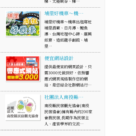
梯、太極峽谷、梯…
埔里好機車～機…
埔里好機車～機車出租鄰近
埔里酒廠、日月潭、鯉魚
潭、台灣地理中心碑、廣興
紙寮、造紙龍手創館、埔
里…
便宜網站設計
提供最便宜的網頁設計，只
需3000元做到好，依照響
應式網頁規格製作您的網
站，是您結合社群網站行…
社團法人南投縣…
南投縣民宿觀光協會(南投
民宿協會)擁有縣內約200家
會員民宿,長期作為民宿主
人、產官學界的交流…