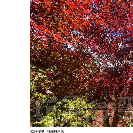
照片提供_阿湖與阿釵