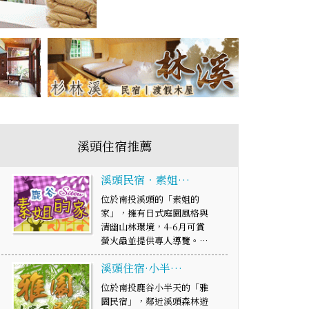
溪頭住宿推薦
溪頭民宿‧素姐…
位於南投溪頭的「素姐的
家」，擁有日式庭園風格與
清幽山林環境，4-6月可賞
螢火蟲並提供專人導覽。…
溪頭住宿·小半…
位於南投鹿谷小半天的「雅
園民宿」，鄰近溪頭森林遊