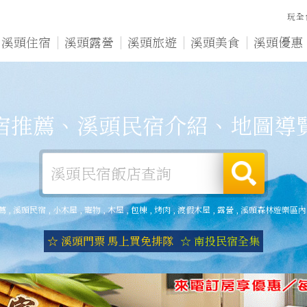
玩全
溪頭住宿
溪頭露營
溪頭旅遊
溪頭美食
溪頭優惠
宿推薦、溪頭民宿介紹、地圖導
薦
,
溪頭民宿
,
小木屋
,
寵物
,
木屋
,
包棟
,
烤肉
,
渡假木屋
,
露營
,
溪頭森林遊樂區內
☆ 溪頭門票 馬上買免排隊
☆ 南投民宿全集