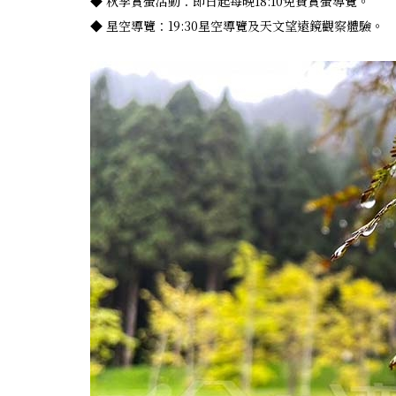
◆ 秋季賞螢活動：即日起每晚18:10免費賞螢導覽。
◆ 星空導覽：19:30星空導覽及天文望遠鏡觀察體驗。