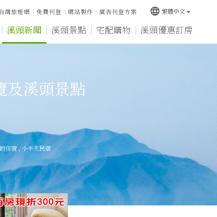
language
繁體中文
台灣旅遊網
免費刊登
網站製作‧廣告刊登方案
溪頭新聞
溪頭景點
宅配購物
溪頭優惠訂房
覽及溪頭景點
的住宿
,
小半天民宿