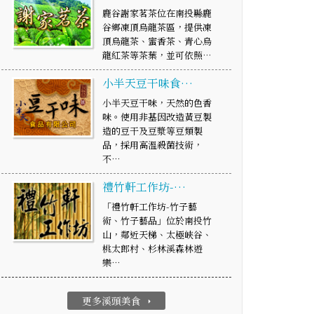
鹿谷謝家茗茶位在南投縣鹿
谷鄉凍頂烏龍茶區，提供凍
頂烏龍茶、蜜香茶、青心烏
龍紅茶等茶葉，並可依照…
小半天豆干味食…
小半天豆干味，天然的色香
味。使用非基因改造黃豆製
造的豆干及豆漿等豆類製
品，採用高溫殺菌技術，
不…
禮竹軒工作坊-…
「禮竹軒工作坊-竹子藝
術、竹子藝品」位於南投竹
山，鄰近天梯、太極峽谷、
桃太郎村、杉林溪森林遊
樂…
更多溪頭美食
arrow_right