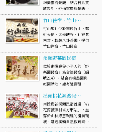
絕美雲海景觀，結合日系質
感設計、舒適客房與景觀…
竹山住宿．竹山…
竹山旅社位於南投竹山，鄰
近天梯、太極峽谷、社寮紫
南宮、軟鞍八卦茶園，提供
竹山住宿、竹山民宿
溪頭野菜園民宿
位於南投鹿谷小半天的「野
菜園民宿」為合法民宿（編
號214），結合有機農園與
庭園綠地，擁有近百種…
溪頭桃花源渡假…
南投鹿谷溪頭民宿首選「桃
花源渡假村官方網站」，坐
落於山林綠意環繞的優美環
境，鄰近溪頭自然教育園…