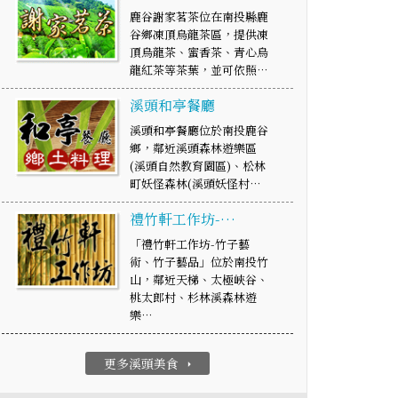
鹿谷謝家茗茶位在南投縣鹿
谷鄉凍頂烏龍茶區，提供凍
頂烏龍茶、蜜香茶、青心烏
龍紅茶等茶葉，並可依照…
溪頭和亭餐廳
溪頭和亭餐廳位於南投鹿谷
鄉，鄰近溪頭森林遊樂區
(溪頭自然教育園區)、松林
町妖怪森林(溪頭妖怪村…
禮竹軒工作坊-…
「禮竹軒工作坊-竹子藝
術、竹子藝品」位於南投竹
山，鄰近天梯、太極峽谷、
桃太郎村、杉林溪森林遊
樂…
更多溪頭美食
arrow_right