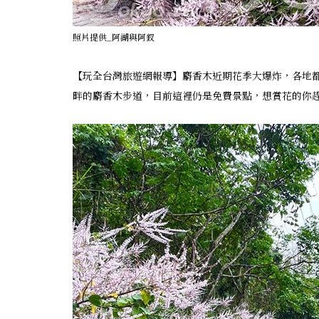
照片提供_阿湖與阿釵
【玩全台灣旅遊網報導】麝香木近期花季大爆炸，各地
畔的麝香木步道，目前這裡仍是免費景點，想賞花的你趕