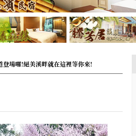
道登場囉!絕美溪畔就在這裡等你來!