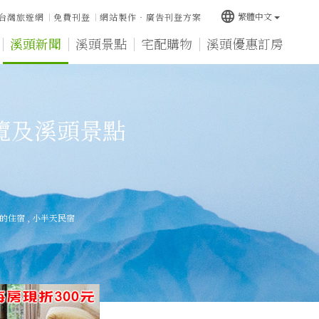
language
繁體中文
台灣旅遊網
免費刊登
網站製作‧廣告刊登方案
溪頭新聞
溪頭景點
宅配購物
溪頭優惠訂房
覽及溪頭景點
的住宿
,
小半天民宿