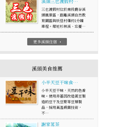
溪頭三也渡假村…
三也渡假村位於南投鹿谷溪
頭風景區，距離溪頭自然教
育園區與妖怪村僅約1分鐘
車程。鄰近杉林溪、忘憂…
更多溪頭住宿
arrow_right
溪頭美食推薦
小半天豆干味食…
小半天豆干味，天然的色香
味。使用非基因改造黃豆製
造的豆干及豆漿等豆類製
品，採用高溫殺菌技術，
不…
謝家茗茶