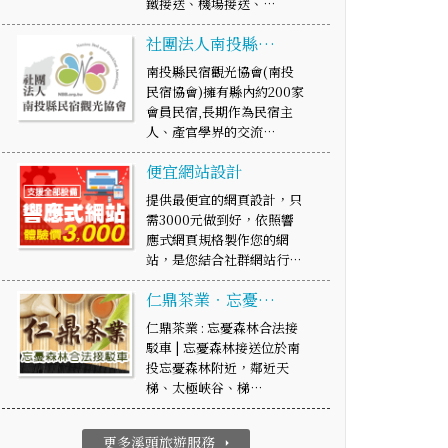
鐵接送、機場接送、…
社團法人南投縣…
南投縣民宿觀光協會(南投
民宿協會)擁有縣內約200家
會員民宿,長期作為民宿主
人、產官學界的交流…
便宜網站設計
提供最便宜的網頁設計，只
需3000元做到好，依照響
應式網頁規格製作您的網
站，是您結合社群網站行…
仁鼎茶業‧忘憂…
仁鼎茶業 : 忘憂森林合法接
駁車 | 忘憂森林接送位於南
投忘憂森林附近，鄰近天
梯、太極峽谷、梯…
更多溪頭旅遊服務
arrow_right