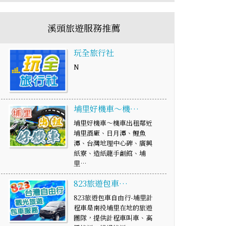
溪頭旅遊服務推薦
玩全旅行社
N
埔里好機車～機…
埔里好機車～機車出租鄰近
埔里酒廠、日月潭、鯉魚
潭、台灣地理中心碑、廣興
紙寮、造紙龍手創館、埔
里…
823旅遊包車…
823旅遊包車自由行-埔里計
程車是南投埔里在地的旅遊
團隊，提供計程車叫車、高