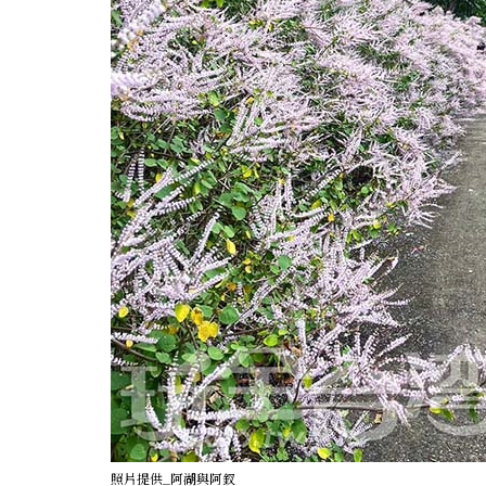
照片提供_阿湖與阿釵