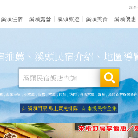
玩全
溪頭住宿
溪頭露營
溪頭旅遊
溪頭美食
溪頭優惠
宿推薦、溪頭民宿介紹、地圖導
薦
,
溪頭民宿
,
小木屋
,
寵物
,
木屋
,
包棟
,
烤肉
,
渡假木屋
,
露營
,
溪頭森林遊樂區內
☆ 溪頭門票 馬上買免排隊
☆ 南投民宿全集